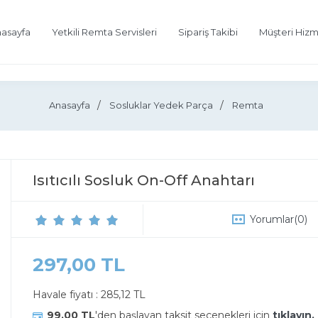
asayfa
Yetkili Remta Servisleri
Sipariş Takibi
Müşteri Hizm
Anasayfa
Sosluklar Yedek Parça
Remta
Isıtıcılı Sosluk On-Off Anahtarı
Yorumlar
(0)
297,00 TL
Havale fiyatı :
285,12 TL
99,00 TL
'den başlayan taksit seçenekleri için
tıklayın.