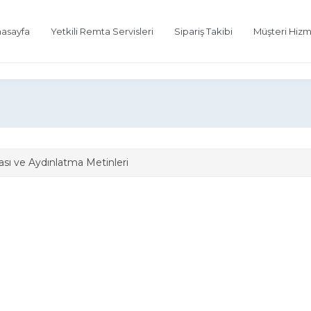
asayfa
Yetkili Remta Servisleri
Sipariş Takibi
Müşteri Hizm
ası ve Aydınlatma Metinleri