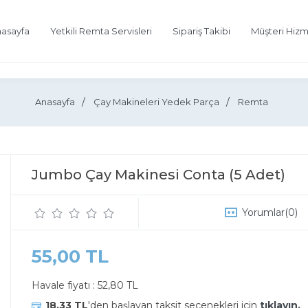
asayfa
Yetkili Remta Servisleri
Sipariş Takibi
Müşteri Hizm
Anasayfa
Çay Makineleri Yedek Parça
Remta
Jumbo Çay Makinesi Conta (5 Adet)
Yorumlar
(0)
55,00 TL
Havale fiyatı :
52,80 TL
18,33 TL
'den başlayan taksit seçenekleri için
tıklayın.