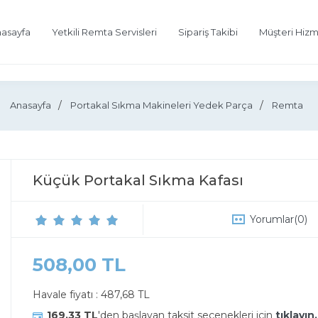
asayfa
Yetkili Remta Servisleri
Sipariş Takibi
Müşteri Hizm
Anasayfa
Portakal Sıkma Makineleri Yedek Parça
Remta
Küçük Portakal Sıkma Kafası
Yorumlar
(0)
508,00 TL
Havale fiyatı :
487,68 TL
169,33 TL
'den başlayan taksit seçenekleri için
tıklayın.