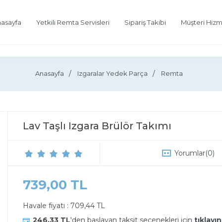
asayfa
Yetkili Remta Servisleri
Sipariş Takibi
Müşteri Hizm
Anasayfa
Izgaralar Yedek Parça
Remta
Lav Taşlı Izgara Brülör Takımı
Yorumlar
(0)
739,00 TL
Havale fiyatı :
709,44 TL
246,33 TL
'den başlayan taksit seçenekleri için
tıklayın