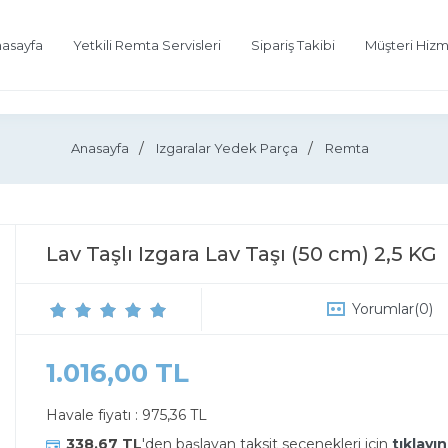
asayfa
Yetkili Remta Servisleri
Sipariş Takibi
Müşteri Hizm
Anasayfa
Izgaralar Yedek Parça
Remta
Lav Taşlı Izgara Lav Taşı (50 cm) 2,5 KG
Yorumlar
(0)
1.016,00 TL
Havale fiyatı :
975,36 TL
338,67 TL
'den başlayan taksit seçenekleri için
tıklayın